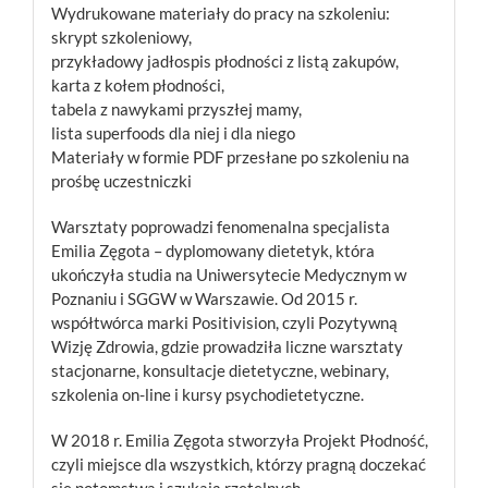
Wydrukowane materiały do pracy na szkoleniu:
skrypt szkoleniowy,
przykładowy jadłospis płodności z listą zakupów,
karta z kołem płodności,
tabela z nawykami przyszłej mamy,
lista superfoods dla niej i dla niego
Materiały w formie PDF przesłane po szkoleniu na
prośbę uczestniczki
Warsztaty poprowadzi fenomenalna specjalista
Emilia Zęgota – dyplomowany dietetyk, która
ukończyła studia na Uniwersytecie Medycznym w
Poznaniu i SGGW w Warszawie. Od 2015 r.
współtwórca marki Positivision, czyli Pozytywną
Wizję Zdrowia, gdzie prowadziła liczne warsztaty
stacjonarne, konsultacje dietetyczne, webinary,
szkolenia on-line i kursy psychodietetyczne.
W 2018 r. Emilia Zęgota stworzyła Projekt Płodność,
czyli miejsce dla wszystkich, którzy pragną doczekać
się potomstwa i szukają rzetelnych