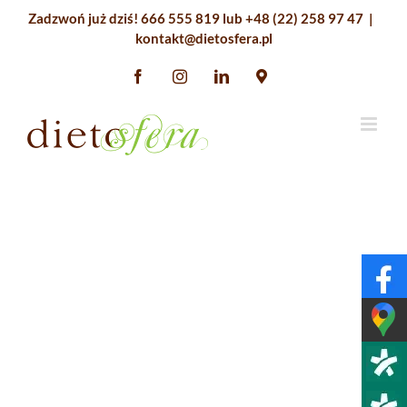
Przejdź
Zadzwoń już dziś!
666 555 819
lub
+48 (22) 258 97 47
|
do
kontakt@dietosfera.pl
zawartości
Facebook
Instagram
LinkedIn
Google
Maps