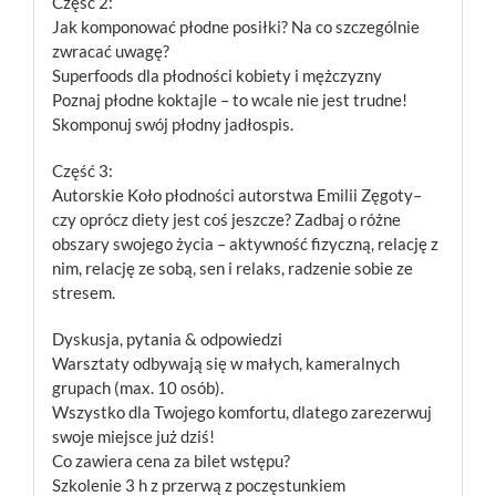
Część 2:
Jak komponować płodne posiłki? Na co szczególnie
zwracać uwagę?
Superfoods dla płodności kobiety i mężczyzny
Poznaj płodne koktajle – to wcale nie jest trudne!
Skomponuj swój płodny jadłospis.
Część 3:
Autorskie Koło płodności autorstwa Emilii Zęgoty–
czy oprócz diety jest coś jeszcze? Zadbaj o różne
obszary swojego życia – aktywność fizyczną, relację z
nim, relację ze sobą, sen i relaks, radzenie sobie ze
stresem.
Dyskusja, pytania & odpowiedzi
Warsztaty odbywają się w małych, kameralnych
grupach (max. 10 osób).
Wszystko dla Twojego komfortu, dlatego zarezerwuj
swoje miejsce już dziś!
Co zawiera cena za bilet wstępu?
Szkolenie 3 h z przerwą z poczęstunkiem