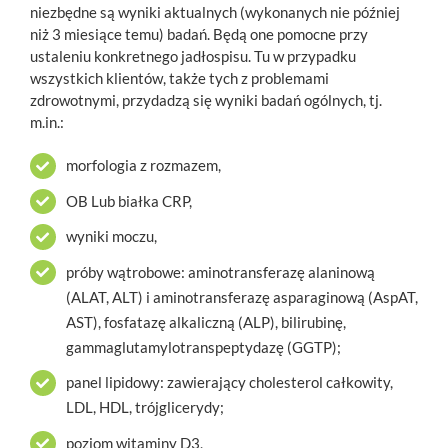
niezbędne są wyniki aktualnych (wykonanych nie później
niż 3 miesiące temu) badań. Będą one pomocne przy
ustaleniu konkretnego jadłospisu. Tu w przypadku
wszystkich klientów, także tych z problemami
zdrowotnymi, przydadzą się wyniki badań ogólnych, tj.
m.in.:
morfologia z rozmazem,
OB Lub białka CRP,
wyniki moczu,
próby wątrobowe: aminotransferazę alaninową
(ALAT, ALT) i aminotransferazę asparaginową (AspAT,
AST), fosfatazę alkaliczną (ALP), bilirubinę,
gammaglutamylotranspeptydazę (GGTP);
panel lipidowy: zawierający cholesterol całkowity,
LDL, HDL, trójglicerydy;
poziom witaminy D3,