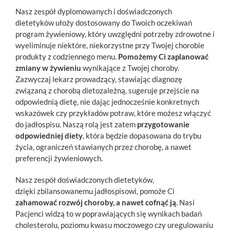
Nasz zespół dyplomowanych i doświadczonych
dietetyków ułoży dostosowany do Twoich oczekiwań
program żywieniowy, który uwzględni potrzeby zdrowotne i
wyeliminuje niektóre, niekorzystne przy Twojej chorobie
produkty z codziennego menu.
Pomożemy Ci zaplanować
zmiany w żywieniu
wynikające z Twojej choroby.
Zazwyczaj lekarz prowadzący, stawiając diagnozę
związaną z chorobą dietozależną, sugeruje przejście na
odpowiednią dietę, nie dając jednocześnie konkretnych
wskazówek czy przykładów potraw, które możesz włączyć
do jadłospisu. Naszą rolą jest zatem
przygotowanie
odpowiedniej diety
, która będzie dopasowana do trybu
życia, ograniczeń stawianych przez chorobę, a nawet
preferencji żywieniowych.
Nasz zespół doświadczonych dietetyków,
dzięki zbilansowanemu jadłospisowi, pomoże Ci
zahamować rozwój choroby, a nawet cofnąć ją
. Nasi
Pacjenci widzą to w poprawiających się wynikach badań
cholesterolu, poziomu kwasu moczowego czy uregulowaniu