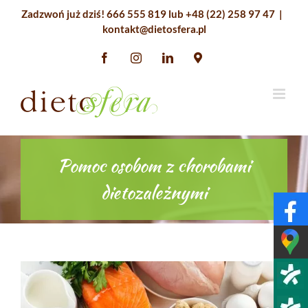
Przejdź
Zadzwoń już dziś!
666 555 819
lub
+48 (22) 258 97 47
|
do
kontakt@dietosfera.pl
zawartości
Facebook
Instagram
LinkedIn
Google
Maps
Pomoc osobom z chorobami
dietozależnymi