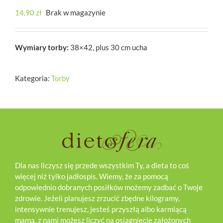
14,90
zł
Brak w magazynie
Wymiary torby:
38×42, plus 30 cm ucha
Kategoria:
Torby
Dla nas liczysz się przede wszystkim Ty, a dieta to coś
więcej niż tylko jadłospis. Wiemy, że za pomocą
odpowiednio dobranych posiłków możemy zadbać o Twoje
zdrowie. Jeżeli planujesz zrzucić zbędne kilogramy,
intensywnie trenujesz, jesteś przyszłą albo karmiącą
mamą, z nami możesz liczyć na osiągnięcie założonych