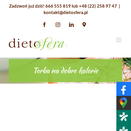
Przejdź
Zadzwoń już dziś!
666 555 819
lub
+48 (22) 258 97 47
|
do
kontakt@dietosfera.pl
zawartości
Facebook
Instagram
LinkedIn
Google
Maps
Torba na dobre kalorie