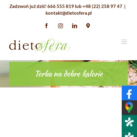
Przejdź
Zadzwoń już dziś!
666 555 819
lub
+48 (22) 258 97 47
|
do
kontakt@dietosfera.pl
zawartości
Facebook
Instagram
LinkedIn
Google
Maps
Torba na dobre kalorie