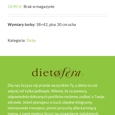
14,90
zł
Brak w magazynie
Wymiary torby:
38×42, plus 30 cm ucha
Kategoria:
Torby
Dla nas liczysz się przede wszystkim Ty, a dieta to coś
więcej niż tylko jadłospis. Wiemy, że za pomocą
odpowiednio dobranych posiłków możemy zadbać o Twoje
zdrowie. Jeżeli planujesz zrzucić zbędne kilogramy,
intensywnie trenujesz, jesteś przyszłą albo karmiącą
mamą, z nami możesz liczyć na osiągnięcie założonych