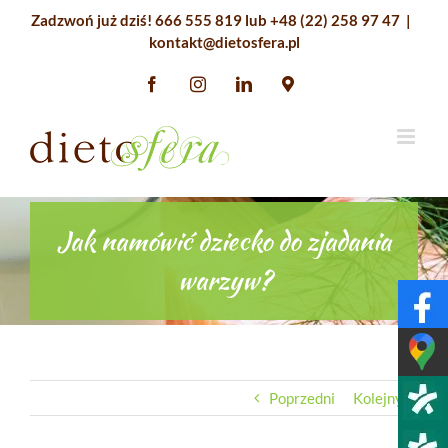
Przejdź
Zadzwoń już dziś!
666 555 819
lub
+48 (22) 258 97 47
|
do
kontakt@dietosfera.pl
zawartości
Facebook
Instagram
LinkedIn
Google
Maps
Jak namówić dziecko do zjadania
warzyw?
Poprzedni
Kolejny