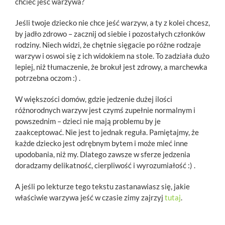
chcieć jeść warzywa?
Jeśli twoje dziecko nie chce jeść warzyw, a ty z kolei chcesz,
by jadło zdrowo – zacznij od siebie i pozostałych członków
rodziny. Niech widzi, że chętnie sięgacie po różne rodzaje
warzyw i oswoi się z ich widokiem na stole. To zadziała dużo
lepiej, niż tłumaczenie, że brokuł jest zdrowy, a marchewka
potrzebna oczom :) .
W większości domów, gdzie jedzenie dużej ilości
różnorodnych warzyw jest czymś zupełnie normalnym i
powszednim – dzieci nie mają problemu by je
zaakceptować. Nie jest to jednak reguła. Pamiętajmy, że
każde dziecko jest odrębnym bytem i może mieć inne
upodobania, niż my. Dlatego zawsze w sferze jedzenia
doradzamy delikatność, cierpliwość i wyrozumiałość :) .
A jeśli po lekturze tego tekstu zastanawiasz się, jakie
właściwie warzywa jeść w czasie zimy zajrzyj
tutaj
.