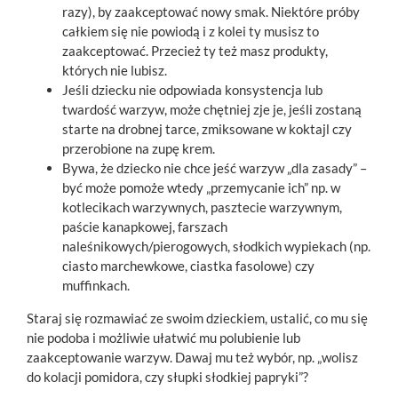
razy), by zaakceptować nowy smak. Niektóre próby
całkiem się nie powiodą i z kolei ty musisz to
zaakceptować. Przecież ty też masz produkty,
których nie lubisz.
Jeśli dziecku nie odpowiada konsystencja lub
twardość warzyw, może chętniej zje je, jeśli zostaną
starte na drobnej tarce, zmiksowane w koktajl czy
przerobione na zupę krem.
Bywa, że dziecko nie chce jeść warzyw „dla zasady” –
być może pomoże wtedy „przemycanie ich” np. w
kotlecikach warzywnych, pasztecie warzywnym,
paście kanapkowej, farszach
naleśnikowych/pierogowych, słodkich wypiekach (np.
ciasto marchewkowe, ciastka fasolowe) czy
muffinkach.
Staraj się rozmawiać ze swoim dzieckiem, ustalić, co mu się
nie podoba i możliwie ułatwić mu polubienie lub
zaakceptowanie warzyw. Dawaj mu też wybór, np. „wolisz
do kolacji pomidora, czy słupki słodkiej papryki”?