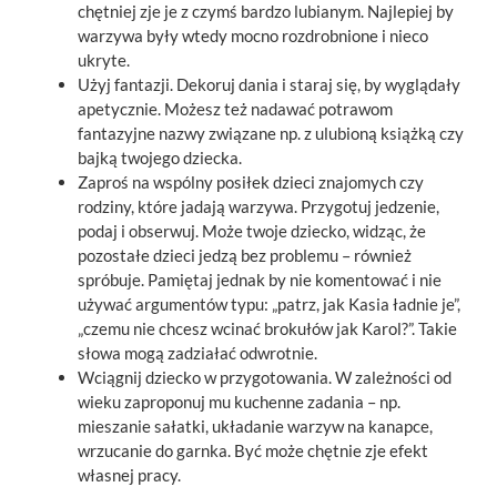
chętniej zje je z czymś bardzo lubianym. Najlepiej by
warzywa były wtedy mocno rozdrobnione i nieco
ukryte.
Użyj fantazji. Dekoruj dania i staraj się, by wyglądały
apetycznie. Możesz też nadawać potrawom
fantazyjne nazwy związane np. z ulubioną książką czy
bajką twojego dziecka.
Zaproś na wspólny posiłek dzieci znajomych czy
rodziny, które jadają warzywa. Przygotuj jedzenie,
podaj i obserwuj. Może twoje dziecko, widząc, że
pozostałe dzieci jedzą bez problemu – również
spróbuje. Pamiętaj jednak by nie komentować i nie
używać argumentów typu: „patrz, jak Kasia ładnie je”,
„czemu nie chcesz wcinać brokułów jak Karol?”. Takie
słowa mogą zadziałać odwrotnie.
Wciągnij dziecko w przygotowania. W zależności od
wieku zaproponuj mu kuchenne zadania – np.
mieszanie sałatki, układanie warzyw na kanapce,
wrzucanie do garnka. Być może chętnie zje efekt
własnej pracy.