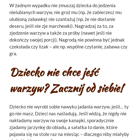
W żadnym wypadku nie zmuszaj dziecka do jedzenia
nielubianych warzyw, nie groź mu (np. że zabierzesz mu
ulubioną zabawkę) nie szantażuj (np. że nie dostanie
deseru, jeśli nie zje marchewki). Nagradzaj za to, za
zjedzenie warzyw a także za próby (nawet jeśli nie
dokończy swojej porcji). Nagrodą nie powinna być jednak
czekolada czy lizak – ale np. wspólne czytanie, zabawa czy
gra.
Dziecko nie chce jeść
warzyw? Zacznij od siebie!
Dziecko nie wyrobi sobie nawyku jadania warzyw, jeśli… ty
go nie masz. Dzieci nas naśladują. Jeśli widzą, że nigdy nie
nakładamy warzyw na swoje kanapki, sporadycznie
zjadamy jarzynkę do obiadu, a sałatka to danie, które
pojawia się na stole raz na miesiąc – dlaczego niby miałyby