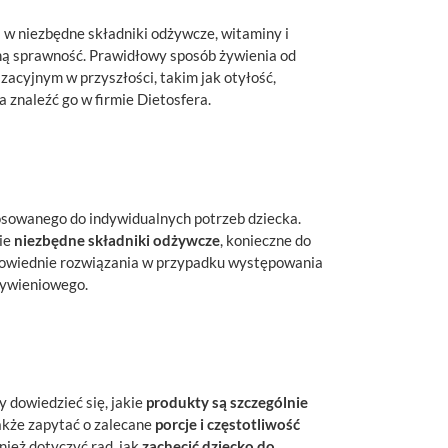
w niezbędne składniki odżywcze, witaminy i
lną sprawność. Prawidłowy sposób żywienia od
zacyjnym w przyszłości, takim jak otyłość,
 znaleźć go w firmie Dietosfera.
sowanego do indywidualnych potrzeb dziecka.
ie
niezbędne składniki odżywcze
, konieczne do
powiednie rozwiązania w przypadku występowania
żywieniowego.
y dowiedzieć się, jakie
produkty są szczególnie
akże zapytać o zalecane
porcje i częstotliwość
ież dotyczyć rad, jak
zachęcić dziecko do