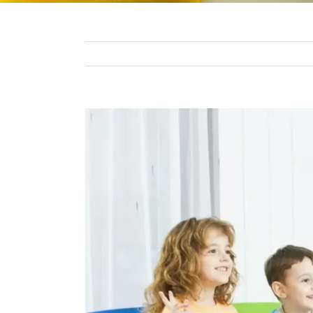
Pokaż
większy
obrazek