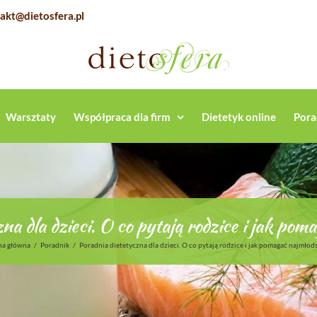
akt@dietosfera.pl
Warsztaty
Współpraca dla firm
Dietetyk online
Pora
na dla dzieci. O co pytają rodzice i jak p
na główna
/
Poradnik
/
Poradnia dietetyczna dla dzieci. O co pytają rodzice i jak pomagać najmłod