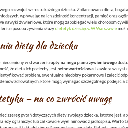
go rozwoju i wzrostu każdego dziecka. Zbilansowana dieta, bogata 
młodszych, wpływając na ich zdolność koncentracji, pamięć oraz ogó
owe nawyki żywieniowe, które mogą zapobiegać wielu chorobom cywili
aleniu sposobu żywienia służy
dietetyk dziecięcy. W Warszawie
można
iu diety dla dziecka
ię nieoceniony w stworzeniu
optymalnego planu żywieniowego
dosto
ość, że dieta ich pociechy jest
pełnowartościowa
i zawiera wszystk
dentyfikować problem, ewentualne niedobry pokarmowe i zalecić od
problemów zdrowotnych, które mogą wymagać szczególnego podejścia 
tetyka – na co zwrócić uwagę
ieć szereg pytań dotyczących diety swojego dziecka. Istotne jest, ab
należy ograniczyć lub całkowicie wyeliminować z jadłospisu. Warto t
ływ energii i składników odżywczych w ciągu dnia. Pytania mogą równ