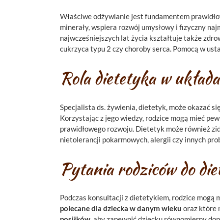
Właściwe odżywianie jest fundamentem prawidłowe
minerały, wspiera rozwój umysłowy i fizyczny naj
najwcześniejszych lat życia kształtuje także zdr
cukrzyca typu 2 czy choroby serca. Pomocą w ust
Rola dietetyka w układan
Specjalista ds. żywienia, dietetyk, może okazać s
Korzystając z jego wiedzy, rodzice mogą mieć pewn
prawidłowego rozwoju. Dietetyk może również zi
nietolerancji pokarmowych, alergii czy innych 
Pytania rodziców do die
Podczas konsultacji z dietetykiem, rodzice mogą m
polecane dla dziecka w danym wieku
oraz które 
posiłków
, aby zapewnić dziecku równomierny dop