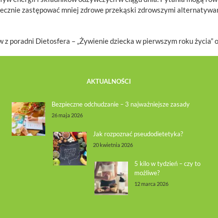
tecznie zastępować mniej zdrowe przekąski zdrowszymi alternatywam
 z poradni Dietosfera – „Żywienie dziecka w pierwszym roku życia” o
AKTUALNOŚCI
Bezpieczne odchudzanie – 3 najważniejsze zasady
26 maja 2026
Jak rozpoznać pseudodietetyka?
20 kwietnia 2026
5 kilo w tydzień – czy to
możliwe?
12 marca 2026