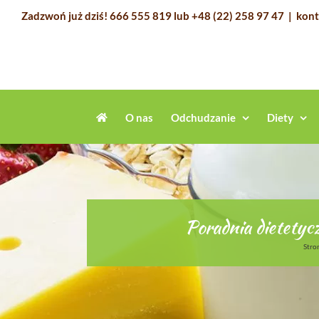
Przejdź
Zadzwoń już dziś!
666 555 819
lub
+48 (22) 258 97 47
|
kont
do
zawartości
O nas
Odchudzanie
Diety
Poradnia dietetycz
Stro