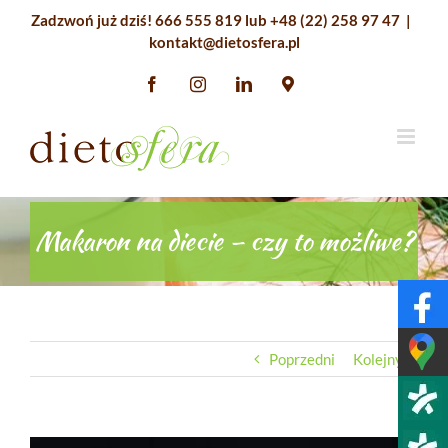
Przejdź
Zadzwoń już dziś!
666 555 819
lub
+48 (22) 258 97 47
|
do
kontakt@dietosfera.pl
zawartości
Facebook
Instagram
LinkedIn
Google
Maps
Makaron na diecie – czy to możliwe?
Poprzedni
Kolejny
Pokaż