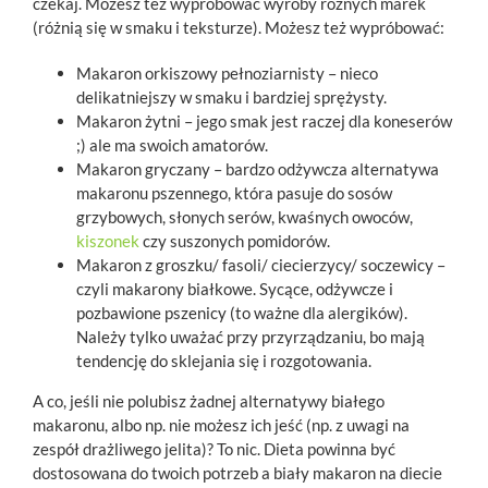
czekaj. Możesz też wypróbować wyroby różnych marek
(różnią się w smaku i teksturze). Możesz też wypróbować:
Makaron orkiszowy pełnoziarnisty – nieco
delikatniejszy w smaku i bardziej sprężysty.
Makaron żytni – jego smak jest raczej dla koneserów
;) ale ma swoich amatorów.
Makaron gryczany – bardzo odżywcza alternatywa
makaronu pszennego, która pasuje do sosów
grzybowych, słonych serów, kwaśnych owoców,
kiszonek
czy suszonych pomidorów.
Makaron z groszku/ fasoli/ ciecierzycy/ soczewicy –
czyli makarony białkowe. Sycące, odżywcze i
pozbawione pszenicy (to ważne dla alergików).
Należy tylko uważać przy przyrządzaniu, bo mają
tendencję do sklejania się i rozgotowania.
A co, jeśli nie polubisz żadnej alternatywy białego
makaronu, albo np. nie możesz ich jeść (np. z uwagi na
zespół drażliwego jelita)? To nic. Dieta powinna być
dostosowana do twoich potrzeb a biały makaron na diecie