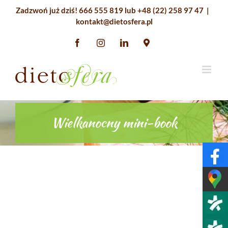
Przejdź
Zadzwoń już dziś!
666 555 819
lub
+48 (22) 258 97 47
|
do
kontakt@dietosfera.pl
zawartości
Facebook
Instagram
LinkedIn
Google
Maps
Wielkanocny mini-book