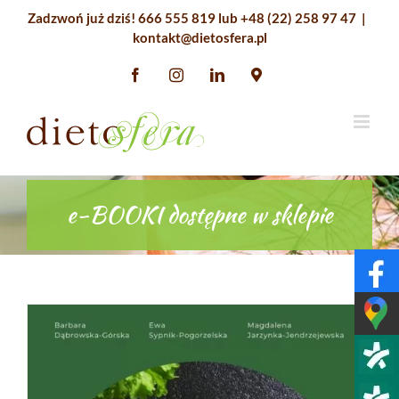
Przejdź
Zadzwoń już dziś!
666 555 819
lub
+48 (22) 258 97 47
|
do
kontakt@dietosfera.pl
zawartości
Facebook
Instagram
LinkedIn
Google
Maps
e-BOOKI dostępne w sklepie