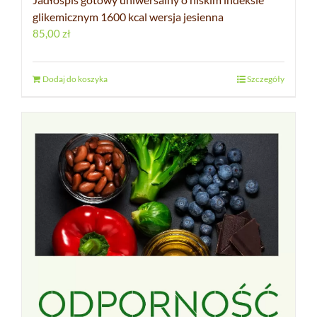
glikemicznym 1600 kcal wersja jesienna
85,00
zł
Dodaj do koszyka
Szczegóły