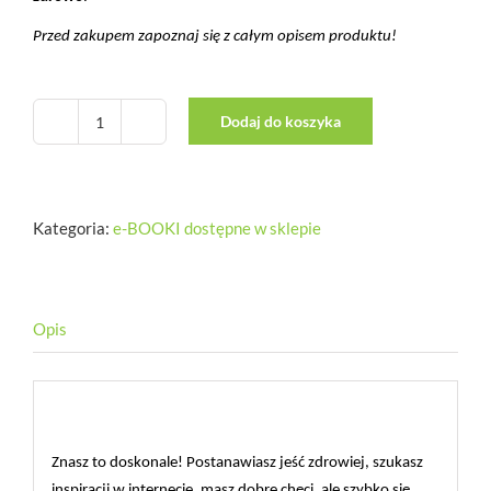
Przed zakupem zapoznaj się z całym opisem produktu!
Dodaj do koszyka
ilość
Metamorfoza
zupy.
Elastyczna
Kategoria:
e-BOOKI dostępne w sklepie
metoda
planowania
posiłków
dla
całej
Opis
rodziny
Opis
Znasz to doskonale! Postanawiasz jeść zdrowiej, szukasz
inspiracji w internecie, masz dobre chęci, ale szybko się