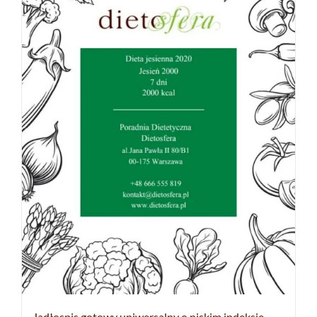
Jadłospis gotowy uniwersalny o niskim indeksie