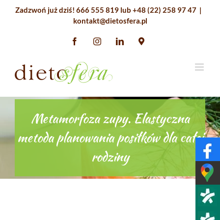
Przejdź
Zadzwoń już dziś!
666 555 819
lub
+48 (22) 258 97 47
|
do
kontakt@dietosfera.pl
zawartości
Facebook
Instagram
LinkedIn
Google
Maps
Metamorfoza zupy. Elastyczna
metoda planowania posiłków dla całej
rodziny