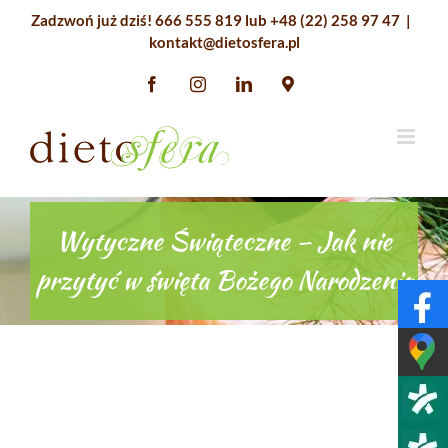
Przejdź
Zadzwoń już dziś!
666 555 819
lub
+48 (22) 258 97 47
|
do
kontakt@dietosfera.pl
zawartości
Facebook
Instagram
LinkedIn
Google
Maps
Wytyczne Świąteczne – Jak nie
przytyć w święta Bożego Narodzenia