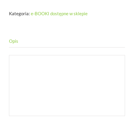
Świąteczne
-
Kategoria:
e-BOOKI dostępne w sklepie
Jak
nie
przytyć
w
święta
Opis
Bożego
Narodzenia
Opis